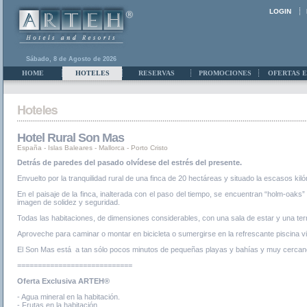
LOGIN
Sábado, 8 de Agosto de 2026
HOME
HOTELES
RESERVAS
PROMOCIONES
OFERTAS E
Hotel Rural Son Mas
España
-
Islas Baleares
-
Mallorca - Porto Cristo
Detrás de paredes del pasado olvídese del estrés del presente.
Envuelto por la tranquilidad rural de una finca de 20 hectáreas y situado la escasos k
En el paisaje de la finca, inalterada con el paso del tiempo, se encuentran “holm-oaks”
imagen de solidez y seguridad.
Todas las habitaciones, de dimensiones considerables, con una sala de estar y una te
Aproveche para caminar o montar en bicicleta o sumergirse en la refrescante piscina vig
El Son Mas está a tan sólo pocos minutos de pequeñas playas y bahías y muy cercano a 
============================
Oferta Exclusiva ARTEH®
- Agua mineral en la habitación.
- Frutas en la habitación.