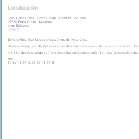
Ctra. Porto Cristo - Porto Colom - Camí de Son Mas
07680 Porto Cristo - Mallorca
Islas Baleares
España
El Hotel Rural Son Mas se sitúa a 5 kms de Porto Cristo.
Desde el aeropuerto de Palma se va en dirección costa este – Manacor – Porto Cristo. En Po
A 3,5 km desde la salida de Porto Cristo hay un letrero amarillo “Son Mas” a mano derecha.
GPS
39 31’ 41.64” N, 03 16’ 48.50” E